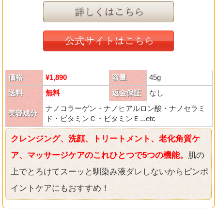
価格
¥1,890
容量
45g
送料
無料
返金保証
なし
ナノコラーゲン・ナノヒアルロン酸・ナノセラミ
美容成分
ド・ビタミンＣ・ビタミンＥ...etc
クレンジング、洗顔、トリートメント、老化角質ケ
ア、マッサージケアのこれひとつで5つの機能。
肌の
上でとろけてスーッと馴染み液ダレしないからピンポ
イントケアにもおすすめ！