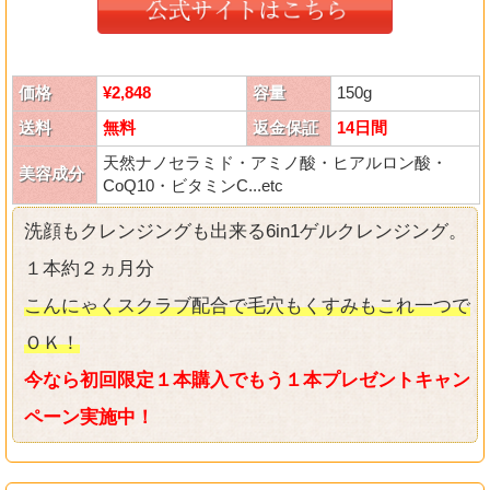
価格
¥2,848
容量
150g
送料
無料
返金保証
14日間
天然ナノセラミド・アミノ酸・ヒアルロン酸・
美容成分
CoQ10・ビタミンC...etc
洗顔もクレンジングも出来る6in1ゲルクレンジング。
１本約２ヵ月分
こんにゃくスクラブ配合で毛穴もくすみもこれ一つで
ＯＫ！
今なら初回限定１本購入でもう１本プレゼントキャン
ペーン実施中！