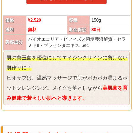
価格
¥2,520
容量
150g
送料
無料
返金保証
30日
バイオエコリア・ビフィズス菌培養溶解質・セラ
美容成分
ミドII・プラセンタエキス...etc
肌の善玉菌を優位にしてエイジングサインに負けない
肌作りに！
ビオサプは、温感マッサージで肌がポカポカ温まるホ
ットクレンジング。メイクを落としながら
美肌菌を育
み健康で若々しい肌へと導きます。