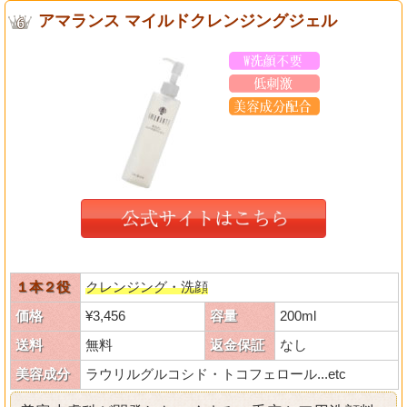
アマランス マイルドクレンジングジェル
１本２役
クレンジング・洗顔
価格
¥3,456
容量
200ml
送料
無料
返金保証
なし
美容成分
ラウリルグルコシド・トコフェロール...etc