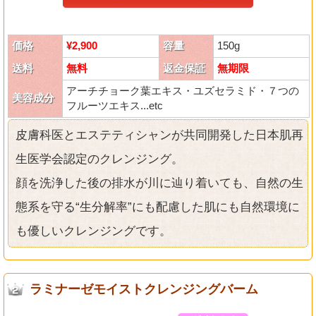
価格
¥2,900
容量
150g
送料
無料
返金保証
無期限
アーチチョーク葉エキス・ユズセラミド・７つの
美容成分
フルーツエキス...etc
皮膚科医とエステティシャンが共同開発した日本肌再
生医学会認定のクレンジング。
顔を洗浄した後の排水が川に辿り着いても、自然の生
態系を守る“生分解率”にも配慮した肌にも自然環境に
も優しいクレンジングです。
ラミナーゼモイストクレンジングバーム