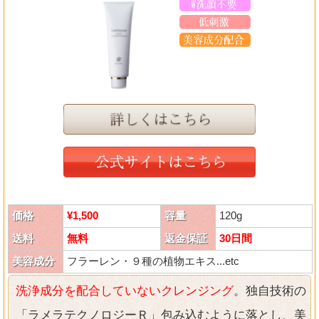
価格
¥1,500
容量
120g
送料
無料
返金保証
30日間
美容成分
フラーレン・９種の植物エキス...etc
洗浄成分を配合していないクレンジング
。独自技術の
「ラメラテクノロジーＲ」包み込むように落とし、美